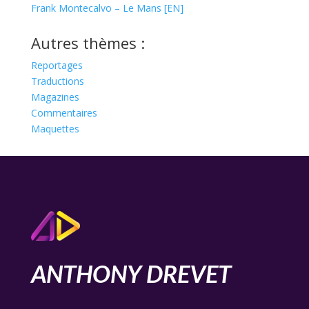
Frank Montecalvo – Le Mans [EN]
Autres thèmes :
Reportages
Traductions
Magazines
Commentaires
Maquettes
ANTHONY DREVET